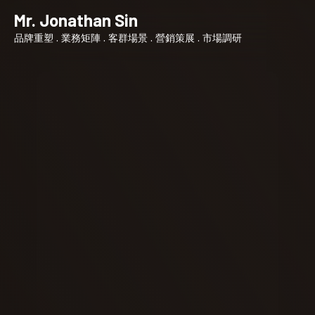
S
Mr. Jonathan Sin
k
品牌重塑 . 業務矩陣 . 客群場景 . 營銷策展 . 市場調研
i
p
t
o
c
o
n
t
e
n
t